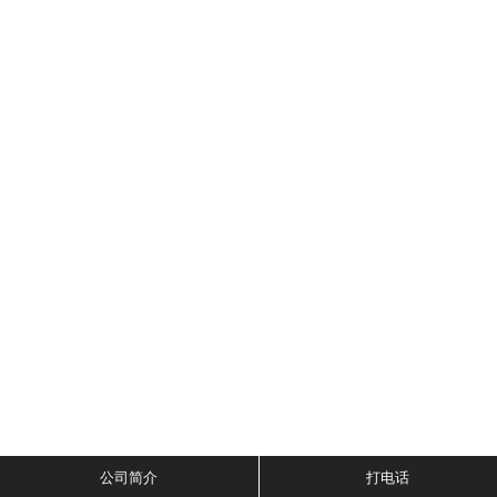
公司简介
打电话